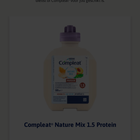
diëtist of Compleat
voor jou geschikt is.
Compleat
Nature Mix 1.5 Protein
®