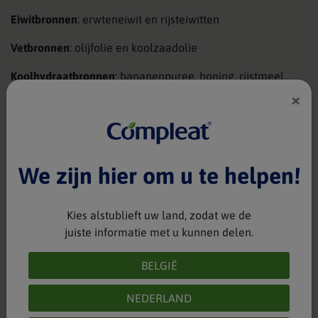
Eiwitbronnen
: erwteneiwit en rijsteiwitten
Vetbronnen
: olijfolie en koolzaadolie
Koolhydraatbronnen
: bananenpuree, honing, rijstmeel,
mangopuree / blauwe bessenpuree
×
Vezelbronnen
: banaanenpuree, mangopuree / blauwe
bessenpuree, rijstmeel
We zijn hier om u te helpen!
fruit
Vol met
Kies alstublieft uw land, zodat we de
juiste informatie met u kunnen delen.
Compleat
Paediatric Oral Blends 1.4 is een handig
®
BELGIË
knijpzakje van 150 ml boordevol fruit.
NEDERLAND