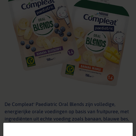
De Compleat
Paediatric Oral Blends zijn volledige,
®
energierijke orale voedingen op basis van fruitpuree, met
ingrediënten uit echte voeding zoals banaan, blauwe bes,
mango, honing, en plantaardige oliën.