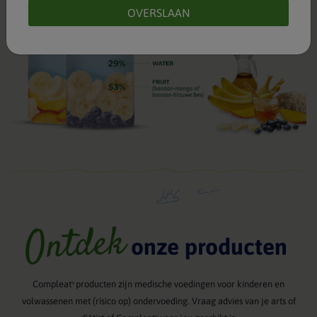
OVERSLAAN
Ontdek
onze producten
Compleat
producten zijn medische voedingen voor kinderen en
®
volwassenen met (risico op) ondervoeding. Vraag advies van je arts of
®