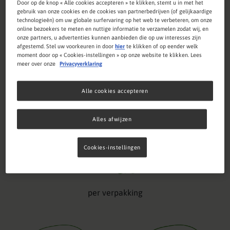
Compleat
Paediatric Oral Blends is beschikbaar in twee
Door op de knop « Alle cookies accepteren » te klikken, stemt u in met het
®
gebruik van onze cookies en de cookies van partnerbedrijven (of gelijkaardige
smaakvarianten: Banaan-blauwe bes en banaan-mango.
technologieën) om uw globale surfervaring op het web te verbeteren, om onze
Deze fruitige smaken bieden een smakelijke optie voor
online bezoekers te meten en nuttige informatie te verzamelen zodat wij, en
onze partners, u advertenties kunnen aanbieden die op uw interesses zijn
zowel kinderen als volwassenen die extra energie en
afgestemd. Stel uw voorkeuren in door
hier
te klikken of op eender welk
voedingsstoffen nodig hebben.
moment door op « Cookies-instellingen » op onze website te klikken. Lees
meer over onze
Privacyverklaring
De producten Compleat
Paediatric Oral Blends zijn
®
verkrijgbaar in knijpzakjes van 150 ml.
Alle cookies accepteren
Alles afwijzen
Cookies-instellingen
erin?
Wat zit
per verpakking