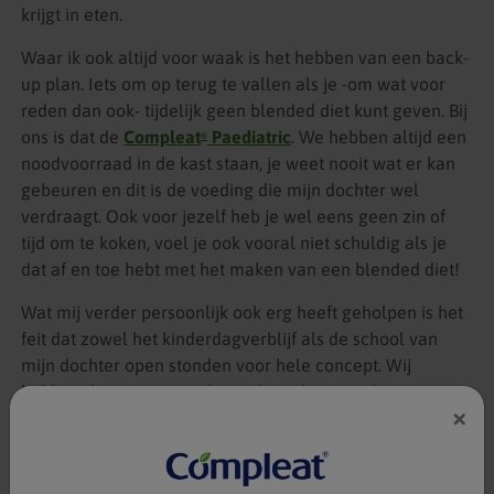
krijgt in eten.
Waar ik ook altijd voor waak is het hebben van een back-
up plan. Iets om op terug te vallen als je -om wat voor
reden dan ook- tijdelijk geen blended diet kunt geven. Bij
ons is dat de
Compleat
Paediatric
. We hebben altijd een
®
noodvoorraad in de kast staan, je weet nooit wat er kan
gebeuren en dit is de voeding die mijn dochter wel
verdraagt. Ook voor jezelf heb je wel eens geen zin of
tijd om te koken, voel je ook vooral niet schuldig als je
dat af en toe hebt met het maken van een blended diet!
Wat mij verder persoonlijk ook erg heeft geholpen is het
feit dat zowel het kinderdagverblijf als de school van
mijn dochter open stonden voor hele concept. Wij
hebben dit samen met de medewerkers van het
×
kinderthuiszorgteam en met de scholen besproken,
hierna zijn de leidsters en juffen geschoold om ook
blended diet te kunnen geven. De belangrijkste tip hierbij