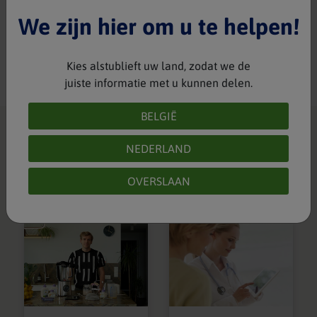
is: luister naar het kind! Ze weten zelf heel goed wat wel
en niet kan en geven het ook zeker aan als ze vol zitten.”
We zijn hier om u te helpen!
Wilt u meer weten over Esther en haar ervaringen?
Bezoek dan haar website
hier
.
Kies alstublieft uw land, zodat we de
juiste informatie met u kunnen delen.
BELGIË
Lees ook op
NEDERLAND
blog
OVERSLAAN