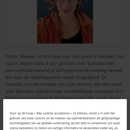
Esther Bleeker, orthomoleculair therapeut & blended diet
coach, begon bijna 4 jaar geleden met “blended diet” –
een methode waarbij je zelf gepureerde voeding bereidt
dat door de voedingssonde wordt toegediend. Ze
vertelde ons het verhaal van haar dochter die niet oraal
eten kan eten, doordat haar strottenklepje niet goed sluit.
Esther nam ons mee in de hindernissen die zij als gezin
hebben genomen in de opstartfase van het blended diet
en hoe ze nu andere ouders helpt die ook met blended
Door op de knop « Alle cookies accepteren » te klikken, stemt u in met het
gebruik van onze cookies en de cookies van partnerbedrijven (of gelijkaardige
diet willen gaan starten. Dit doet zij onder de naam
technologieën) om uw globale surfervaring op het web te verbeteren, om onze
Blended Diet Coach.
online bezoekers te meten en nuttige informatie te verzamelen zodat wij, en