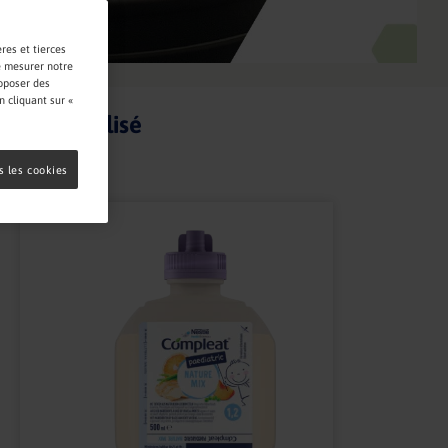
res et tierces
de mesurer notre
roposer des
 cliquant sur «
Produit utilisé
s les cookies