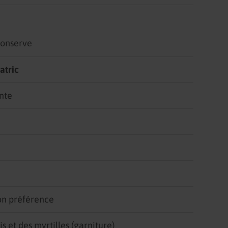
conserve
atric
nte
lon préférence
s et des myrtilles (garniture)