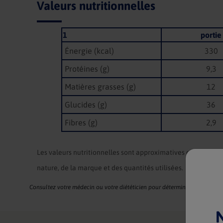
Valeurs nutritionnelles
1
portie
Énergie (kcal)
330
Protéines (g)
9,3
Matières grasses (g)
12
Glucides (g)
36
Fibres (g)
2,9
Les valeurs nutritionnelles sont approximatives et varient e
nature, de la marque et des quantités utilisées.
Consultez votre médecin ou votre diététicien pour déterminer si la recette
N