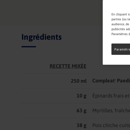
En cliquant s
parties (ou t
audience, de 
publicités ad
Paramètres d
Ingrédients
Paramètre
RECETTE MIXÉE
Compleat
Paedi
250 ml
®
10 g
Épinards frais e
63 g
Myrtilles, fraîch
38 g
Pois chiche cuits