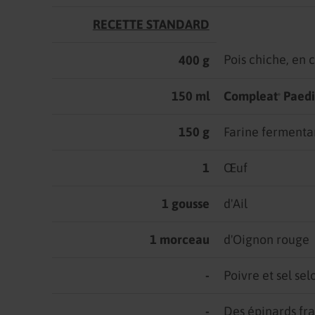
RECETTE STANDARD
Pois chiche, en 
400 g
150 ml
Compleat
Paedi
®
150 g
Farine fermenta
1
Œuf
1 gousse
d'Ail
1 morceau
d'Oignon rouge
-
Poivre et sel se
-
Des épinards frai