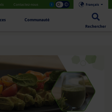
els
Contactez-nous
Français
i
ces
Communauté
Rechercher