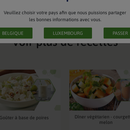
Veuillez choisir votre pays afin que nous puissions partager
les bonnes informations avec vous.
BELGIQUE
LUXEMBOURG
PASSER
Voir plus de recettes
Dîner végétarien - courget
Goûter à base de poires
melon