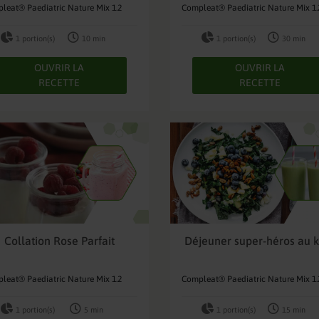
leat® Paediatric Nature Mix 1.2
Compleat® Paediatric Nature Mix 1.
1 portion(s)
10 min
1 portion(s)
30 min
OUVRIR LA
OUVRIR LA
RECETTE
RECETTE
Collation Rose Parfait
Déjeuner super-héros au k
leat® Paediatric Nature Mix 1.2
Compleat® Paediatric Nature Mix 1.
1 portion(s)
5 min
1 portion(s)
15 min