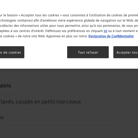
ur le bouton « Accepter tous les cookies » vous consentez à l’utilisation de cookies de premiè
echnologies similaires) afin d’améliorer votre expérience globale de navigation sur le Web, 
collecter des informations utiles pour nous permettre, ainsi qu’à nos partenaires, de vous p
aptées à vos centres d’intérêt. Définissez vos préférences en cliquant
ici
ou à tout moment en
e cookies » de notre site Web. Apprenez-en plus sur notre
Déclaration de Confidentialité
s de cookies
Tout refuser
Accepter tou
atric
t lavés, coupés en petits morceaux
es