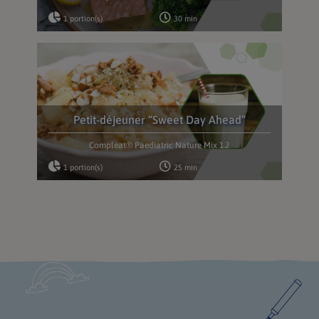
1 portion(s)
30 min
Petit-déjeuner “Sweet Day Ahead”
Compleat® Paediatric Nature Mix 1.2
1 portion(s)
25 min