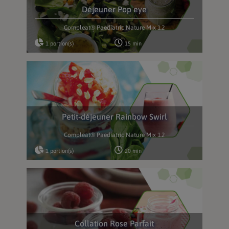
Déjeuner Pop eye
Compleat® Paediatric Nature Mix 1.2
1 portion(s)
15 min
Petit-déjeuner Rainbow Swirl
Compleat® Paediatric Nature Mix 1.2
1 portion(s)
20 min
Collation Rose Parfait