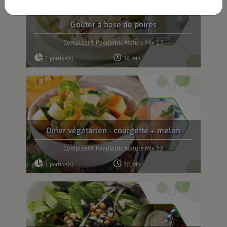
Goûter à base de poires
Compleat® Paediatric Nature Mix 1.2
1 portion(s)
10 min
Dîner végétarien - courgette + melon
Compleat® Paediatric Nature Mix 1.2
1 portion(s)
30 min