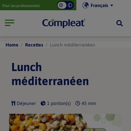
Main
Français
Pour les professionnels
navigation
Compleat
Home
Recettes
Lunch méditerranéen
Lunch
méditerranéen
Déjeuner
1 portion(s)
45 min