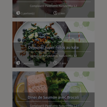
Compleat® Paediatric Nature Mix 1.2
1 portion(s)
5 min
Déjeuner super-héros au kale
Compleat® Paediatric Nature Mix 1.2
1 portion(s)
15 min
Dîner de Saumon avec Brocoli
Compleat® Paediatric Nature Mix 1.2