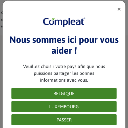
×
Consultez votre médecin ou votre diététicien pour déterminer si la recette
mélangée et les ingrédients sont adaptés et tolérables. Les images sont
uniquement à des fins d’illustration.
Nous sommes ici pour vous
aider !
Veuillez choisir votre pays afin que nous
puissions partager les bonnes
Voir plus de recettes
informations avec vous.
BELGIQUE
LUXEMBOURG
PASSER