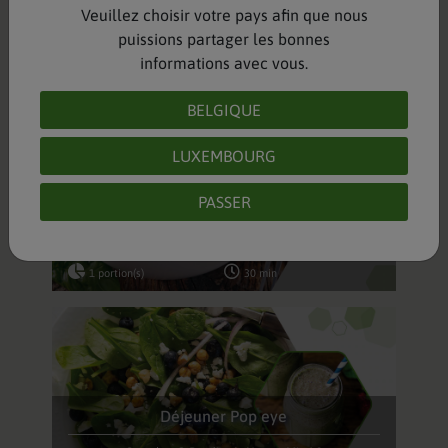
Veuillez choisir votre pays afin que nous
Compleat® Paediatric Nature Mix 1.2
puissions partager les bonnes
informations avec vous.
1 portion(s)
10 min
BELGIQUE
LUXEMBOURG
PASSER
Dîner végétarien - courgette + melon
Compleat® Paediatric Nature Mix 1.2
1 portion(s)
30 min
Déjeuner Pop eye