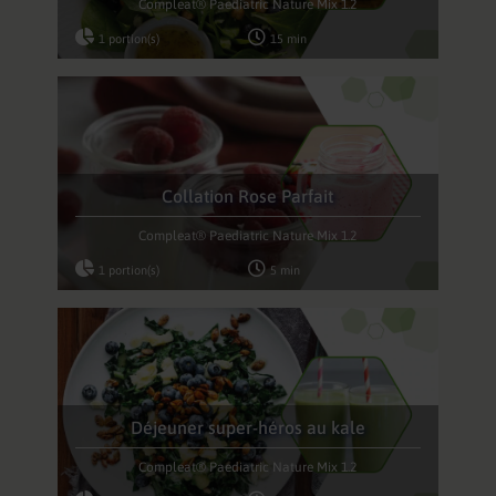
Compleat® Paediatric Nature Mix 1.2
1 portion(s)
15 min
Collation Rose Parfait
Compleat® Paediatric Nature Mix 1.2
1 portion(s)
5 min
Déjeuner super-héros au kale
Compleat® Paediatric Nature Mix 1.2