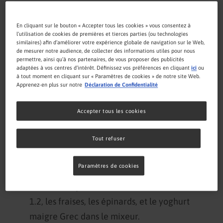
60 g
De yaourt grec faible en gras
En cliquant sur le bouton « Accepter tous les cookies » vous consentez à
l’utilisation de cookies de premières et tierces parties (ou technologies
20 g
De flocons d’avoine, cuits purs
similaires) afin d’améliorer votre expérience globale de navigation sur le Web,
de mesurer notre audience, de collecter des informations utiles pour nous
permettre, ainsi qu’à nos partenaires, de vous proposer des publicités
adaptées à vos centres d’intérêt. Définissez vos préférences en cliquant
ici
ou
à tout moment en cliquant sur « Paramètres de cookies » de notre site Web.
Préparation
Apprenez-en plus sur notre
Déclaration de Confidentialité
Accepter tous les cookies
Faites cuire les flocons d'avoines dans une
poêle ou un micro-ondes.
Tout refuser
Coupez les fraises en plaques, l'épinards
en morceaux.
Paramètres de cookies
Placez Compleat® Paediatric Nature Mix
1.2, les fraises, les épinards, et le yoghurt
maigre Grec dans le mixeur.