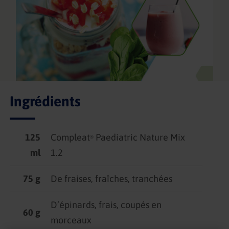
Ingrédients
125
Compleat
Paediatric Nature Mix
®
ml
1.2
75 g
De fraises, fraîches, tranchées
D’épinards, frais, coupés en
60 g
morceaux