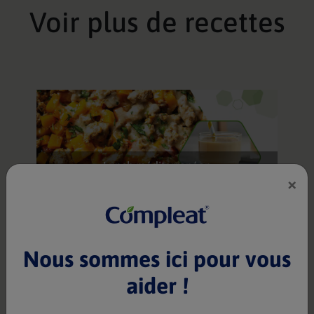
Voir plus de recettes
Lunch méditerranéen
×
Compleat® Paediatric Nature Mix 1.2
1 portion(s)
45 min
Nous sommes ici pour vous
aider !
Goûter à base de poires