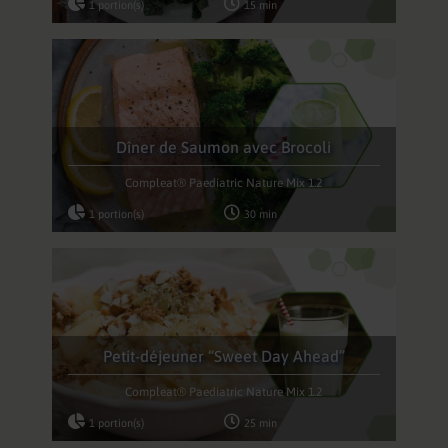
1 portion(s)
15 min
Dîner de Saumon avec Brocoli
Compleat® Paediatric Nature Mix 1.2
1 portion(s)
30 min
Petit-déjeuner “Sweet Day Ahead”
Compleat® Paediatric Nature Mix 1.2
1 portion(s)
25 min