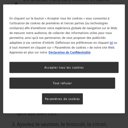
g
1
Cuillère à café de jus de citron
En cliquant sur le bouton « Accepter tous les cookies » vous consentez à
l’utilisation de cookies de premières et tierces parties (ou technologies
similaires) afin d’améliorer votre expérience globale de navigation sur le Web,
Cuillères à soupe d’aneth, frais, haché
de mesurer notre audience, de collecter des informations utiles pour nous
2
permettre, ainsi qu’à nos partenaires, de vous proposer des publicités
finement (option)
adaptées à vos centres d’intérêt. Définissez vos préférences en cliquant
ici
ou
à tout moment en cliquant sur « Paramètres de cookies » de notre site Web.
Apprenez-en plus sur notre
Déclaration de Confidentialité
Préparation
Accepter tous les cookies
Tout refuser
Hachez le brocoli en morceaux et faites-le
cuire.
Paramètres de cookies
Faites cuire ou griller le saumon jusqu'à ce
qu'il soit bien cuit.
Ajoutez le saumon, le broccoli, le citron,