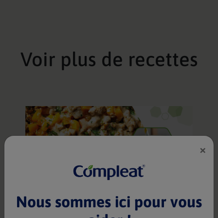
Voir plus de recettes
×
Lunch méditerranéen
Compleat® Paediatric Nature Mix 1.2
1 portion(s)
45 min
Nous sommes ici pour vous