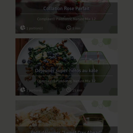
Collation Rose Parfait
Compleat® Paediatric Nature Mix 1.2
1 portion(s)
5 min
Déjeuner super-héros au kale
Compleat® Paediatric Nature Mix 1.2
1 portion(s)
15 min
Petit-déjeuner “Sweet Day Ahead”