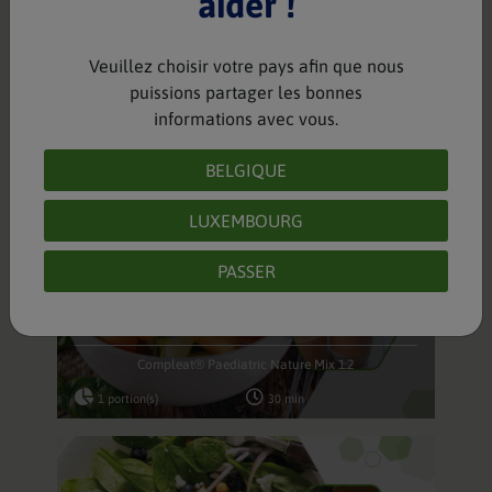
aider !
Veuillez choisir votre pays afin que nous
puissions partager les bonnes
Goûter à base de poires
informations avec vous.
Compleat® Paediatric Nature Mix 1.2
BELGIQUE
1 portion(s)
10 min
LUXEMBOURG
PASSER
Dîner végétarien - courgette + melon
Compleat® Paediatric Nature Mix 1.2
1 portion(s)
30 min