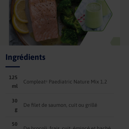
Ingrédients
125
Compleat
Paediatric Nature Mix 1.2
®
ml
30
De filet de saumon, cuit ou grillé
g
50
De brocoli, frais, cuit, émincé et haché