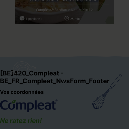
Compleat® Paediatric Nature Mix 1.2
1 portion(s)
25 min