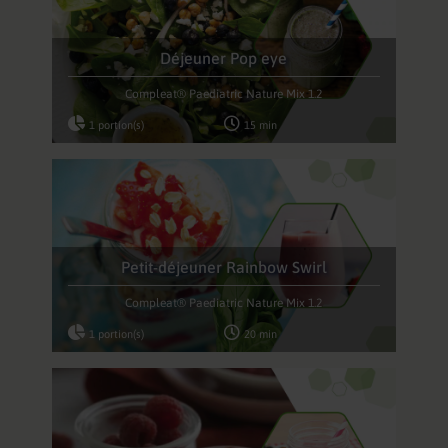
Déjeuner Pop eye
Compleat® Paediatric Nature Mix 1.2
1 portion(s)
15 min
Petit-déjeuner Rainbow Swirl
Compleat® Paediatric Nature Mix 1.2
1 portion(s)
20 min