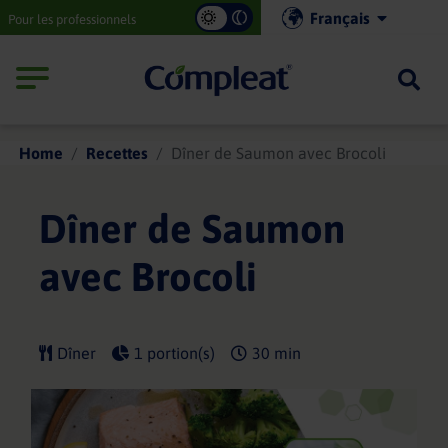
Main
Français
Pour les professionnels
navigation
Compleat
Home
Recettes
Dîner de Saumon avec Brocoli
Dîner de Saumon
avec Brocoli
Dîner
1 portion(s)
30 min