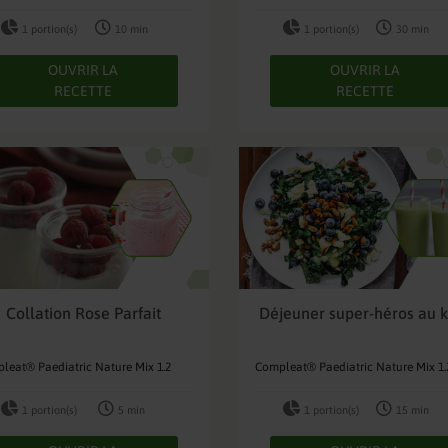
1 portion(s)
10 min
1 portion(s)
30 min
OUVRIR LA
OUVRIR LA
RECETTE
RECETTE
Collation Rose Parfait
Déjeuner super-héros au k
leat® Paediatric Nature Mix 1.2
Compleat® Paediatric Nature Mix 1.
1 portion(s)
5 min
1 portion(s)
15 min