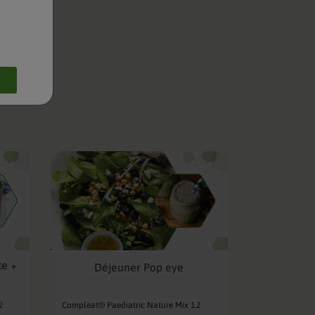
te +
Déjeuner Pop eye
2
Compleat® Paediatric Nature Mix 1.2