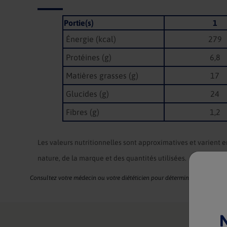
Portie(s)
1
Énergie (kcal)
279
Protéines (g)
6,8
Matières grasses (g)
17
Glucides (g)
24
Fibres (g)
1,2
Les valeurs nutritionnelles sont approximatives et varient e
nature, de la marque et des quantités utilisées.
Consultez votre médecin ou votre diététicien pour déterminer si la recette
N