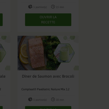
1 portion(s)
15 min
OUVRIR LA
RECETTE
ale
Dîner de Saumon avec Brocoli
2
Compleat® Paediatric Nature Mix 1.2
1 portion(s)
30 min