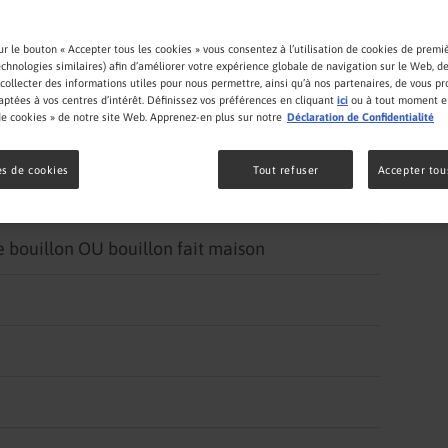
ur le bouton « Accepter tous les cookies » vous consentez à l’utilisation de cookies de premiè
echnologies similaires) afin d’améliorer votre expérience globale de navigation sur le Web, 
collecter des informations utiles pour nous permettre, ainsi qu’à nos partenaires, de vous p
aptées à vos centres d’intérêt. Définissez vos préférences en cliquant
ici
ou à tout moment en
e cookies » de notre site Web. Apprenez-en plus sur notre
Déclaration de Confidentialité
s de cookies
Tout refuser
Accepter tou
e bouillon OU bouillon fait maison