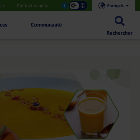
els
Contactez-nous
Français
i
ces
Communauté
Rechercher