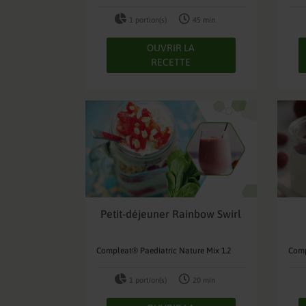
1 portion(s)
45 min
OUVRIR LA
RECETTE
Petit-déjeuner Rainbow Swirl
Compleat® Paediatric Nature Mix 1.2
Comp
1 portion(s)
20 min