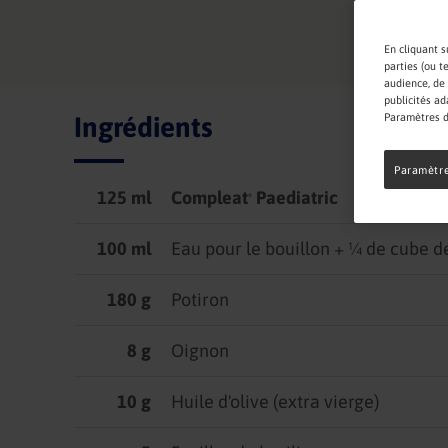
En cliquant s
parties (ou t
audience, de 
publicités ad
Paramètres d
Ingrédients
Paramètre
125 ml
Compleat
Paediatric
®
100 ml
Eau pour le bouillon + ¼ de cube d
180 g
Potiron
8 g
Oignon
10 g
Huile d'olive (extra vierge)