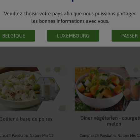
Veuillez choisir votre pays afin que nous puissions partager
les bonnes informations avec vous.
Voir plus de recettes
BELGIQUE
LUXEMBOURG
PASSER
Dîner végétarien - courget
Goûter à base de poires
melon
leat® Paediatric Nature Mix 1.2
Compleat® Paediatric Nature Mix 1.