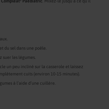
e
Compleat
Paediatric
. Mixez-le jusqu’à ce qu’il
®
eaux.
 et du sel dans une poêle.
z suer les légumes.
le un peu incliné sur la casserole et laissez
omplètement cuits (environ 10-15 minutes).
égumes à l’aide d’une cuillère.