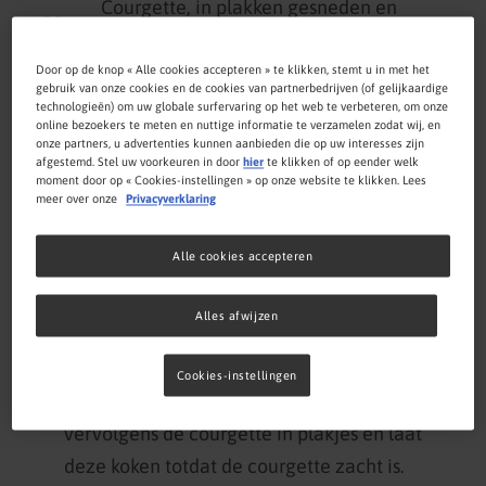
Courgette, in plakken gesneden en
30 g
gekookt
Door op de knop « Alle cookies accepteren » te klikken, stemt u in met het
gebruik van onze cookies en de cookies van partnerbedrijven (of gelijkaardige
45 g
Linzen, gekookt
technologieën) om uw globale surfervaring op het web te verbeteren, om onze
online bezoekers te meten en nuttige informatie te verzamelen zodat wij, en
onze partners, u advertenties kunnen aanbieden die op uw interesses zijn
afgestemd. Stel uw voorkeuren in door
hier
te klikken of op eender welk
moment door op « Cookies-instellingen » op onze website te klikken. Lees
Bereiding
meer over onze
Privacyverklaring
Alle cookies accepteren
Kook de linzen in een kookpot gevuld met
een hoeveelheid water dat 3keer het
Alles afwijzen
volume van de linzen is. Laat ze 15 tot 20
minuten koken.
Cookies-instellingen
Snijd de cantaloupe in blokjes, snijd
vervolgens de courgette in plakjes en laat
deze koken totdat de courgette zacht is.