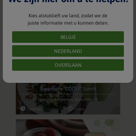
Kies alstublieft uw land, zodat we de
juiste informatie met u kunnen delen.
Zalm en broccoli
Compleat® Paediatric Nature Mix 1.2
BELGIË
1 portie(s)
30 min
NEDERLAND
OVERSLAAN
Superhero "COOLE" lunch
Compleat® Paediatric Nature Mix 1.2
1 portie(s)
15 min