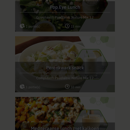
Pop Eye Lunch
Compleat® Paediatric Nature Mix 1.2
1 portie(s)
15 min
Perenkwark snack
Compleat® Paediatric Nature Mix 1.2
1 portie(s)
10 min
Mediteraanse lunch met kalkoen