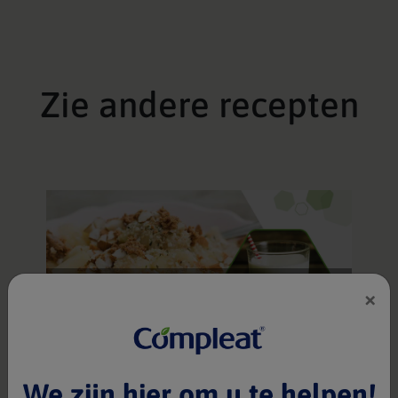
Zie andere recepten
"Zoet" Ontbijtje
×
Compleat® Paediatric Nature Mix 1.2
1 portie(s)
25 min
We zijn hier om u te helpen!