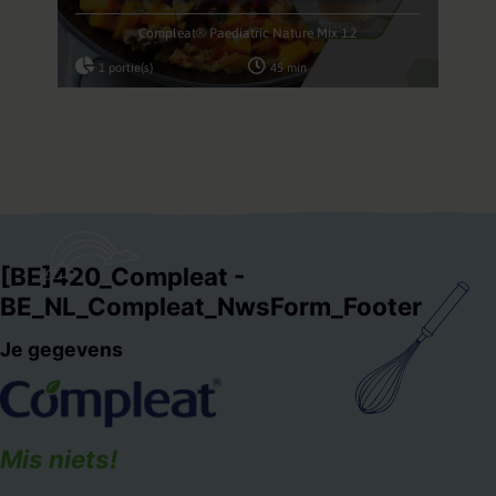
Compleat® Paediatric Nature Mix 1.2
1 portie(s)
45 min