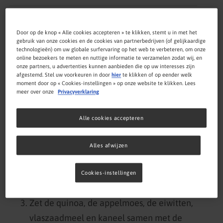
1 1
Vlaszaadmeel, gemalen
eetlepel
Door op de knop « Alle cookies accepteren » te klikken, stemt u in met het
gebruik van onze cookies en de cookies van partnerbedrijven (of gelijkaardige
technologieën) om uw globale surfervaring op het web te verbeteren, om onze
1/2
online bezoekers te meten en nuttige informatie te verzamelen zodat wij, en
Kaneel, gemalen (optioneel)
onze partners, u advertenties kunnen aanbieden die op uw interesses zijn
theelepel
afgestemd. Stel uw voorkeuren in door
hier
te klikken of op eender welk
moment door op « Cookies-instellingen » op onze website te klikken. Lees
meer over onze
Privacyverklaring
Bereiding
Alle cookies accepteren
Alles afwijzen
Kook de quinoa volgens de instructies op
de verpakking.
Cookies-instellingen
Kook of bak de eiwitten.
Zet de quinoa, de appelmoes, de eiwitten,
vlaszaadmeel en kaneel samen met de