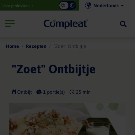
Main
Nederlands
Voor professionals
navigation
Compleat
Home
Recepten
"Zoet" Ontbijtje
"Zoet" Ontbijtje
Ontbijt
1 portie(s)
25 min