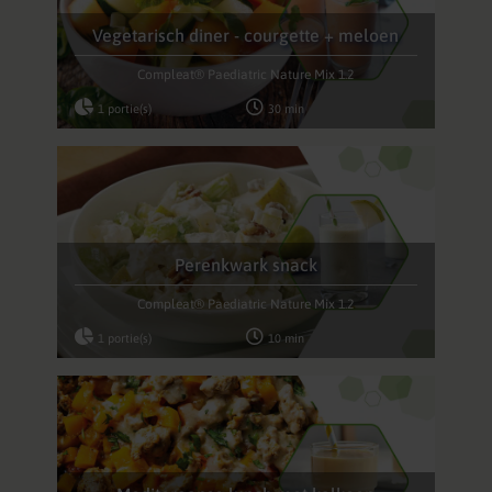
Vegetarisch diner - courgette + meloen
Compleat® Paediatric Nature Mix 1.2
1 portie(s)
30 min
Perenkwark snack
Compleat® Paediatric Nature Mix 1.2
1 portie(s)
10 min