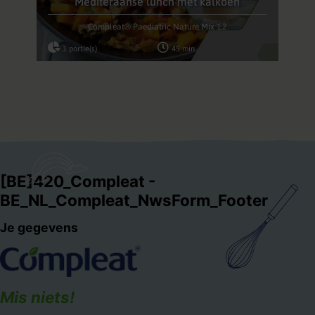
Mediteraanse lunch met kalkoen
Compleat® Paediatric Nature Mix 1.2
1 portie(s)
45 min