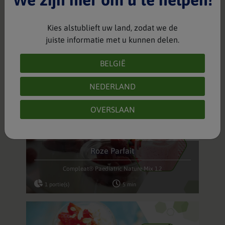
Kies alstublieft uw land, zodat we de
juiste informatie met u kunnen delen.
Superhero "COOLE" lunch
BELGIË
Compleat® Paediatric Nature Mix 1.2
1 portie(s)
15 min
NEDERLAND
OVERSLAAN
Roze Parfait
Compleat® Paediatric Nature Mix 1.2
1 portie(s)
5 min