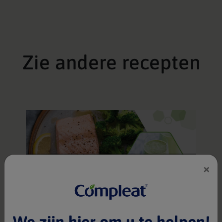
Zie andere recepten
Zalm en broccoli
×
Compleat® Paediatric Nature Mix 1.2
1 portie(s)
30 min
We zijn hier om u te helpen!