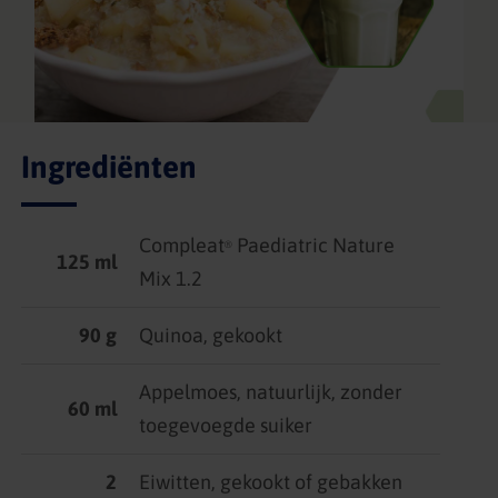
Ingrediënten
Compleat
Paediatric Nature
®
125 ml
Mix 1.2
90 g
Quinoa, gekookt
Appelmoes, natuurlijk, zonder
60 ml
toegevoegde suiker
2
Eiwitten, gekookt of gebakken