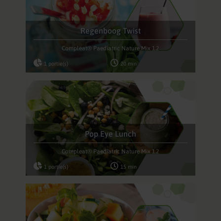
Regenboog Twist
Compleat® Paediatric Nature Mix 1.2
1 portie(s)
20 min
Pop Eye Lunch
Compleat® Paediatric Nature Mix 1.2
1 portie(s)
15 min