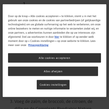
1
Citroensap
theelepel
Door op de knop « Alle cookies accepteren » te klikken, stemt u in met het
gebruik van onze cookies en de cookies van partnerbedrijven (of gelijkaardige
2
technologieën) om uw globale surfervaring op het web te verbeteren, om onze
Dille, vers, fijngehakt (optie)
online bezoekers te meten en nuttige informatie te verzamelen zodat wij, en
eetlepels
onze partners, u advertenties kunnen aanbieden die op uw interesses zijn
afgestemd. Stel uw voorkeuren in door
hier
te klikken of op eender welk
moment door op « Cookies-instellingen » op onze website te klikken. Lees
meer over onze
Privacyverklaring
Bereiding
Alle cookies accepteren
Snijd de broccoli in stukjes en laat hem
Alles afwijzen
koken.
Kook of gril de zalm totdat deze goed gaar
Cookies-instellingen
is.
Voeg de zalm, de broccoli, de citroen, de
dille en de Compleat
Paediatric Nature
®