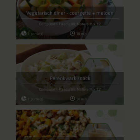
Vegetarisch diner - courgette + meloen
Compleat® Paediatric Nature Mix 1.2
1 portie(s)
30 min
Perenkwark snack
Compleat® Paediatric Nature Mix 1.2
1 portie(s)
10 min