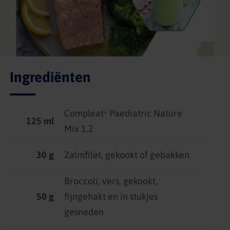
Ingrediënten
Compleat
Paediatric Nature
®
125 ml
Mix 1.2
30 g
Zalmfilet, gekookt of gebakken
Broccoli, vers, gekookt,
50 g
fijngehakt en in stukjes
gesneden