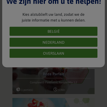
We zijn hier om u te helpen!
Kies alstublieft uw land, zodat we de
juiste informatie met u kunnen delen.
Superhero "COOLE" lunch
BELGIË
Compleat® Paediatric Nature Mix 1.2
1 portie(s)
15 min
NEDERLAND
OVERSLAAN
Roze Parfait
Compleat® Paediatric Nature Mix 1.2
1 portie(s)
5 min