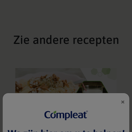
Zie andere recepten
×
"Zoet" Ontbijtje
Compleat® Paediatric Nature Mix 1.2
1 portie(s)
25 min