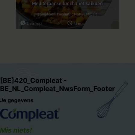
Mediteraanse lunch met kalkoen
Compleat® Paediatric Nature Mix 1.2
1 portie(s)
45 min