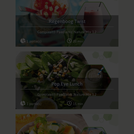
Regenboog Twist
Compleat® Paediatric Nature Mix 1.2
1 portie(s)
20 min
Pop Eye Lunch
Compleat® Paediatric Nature Mix 1.2
1 portie(s)
15 min